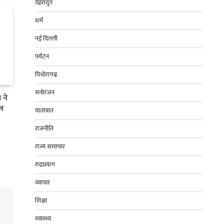
देहरादून
धर्म
नई दिल्ली
पर्यटन
पिथोरागढ़
मनोरंजन
 ने
फल
यातायात
राजनीति
राज्य समाचार
रुद्रप्रयाग
व्यापार
शिक्षा
स्वास्थ्य