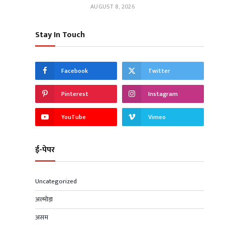
AUGUST 8, 2026
Stay In Touch
Facebook
Twitter
Pinterest
Instagram
YouTube
Vimeo
ई-पेपर
Uncategorized
अल्मोड़ा
असम