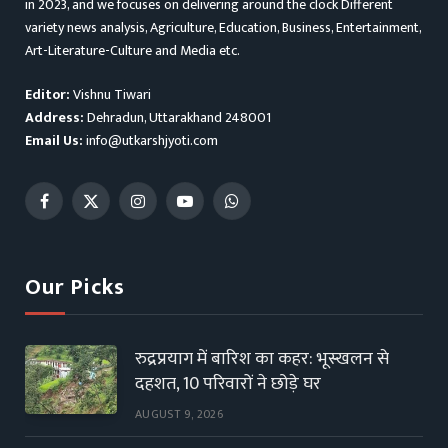
in 2023, and we focuses on delivering around the clock Different
variety news analysis, Agriculture, Education, Business, Entertainment,
Art-Literature-Culture and Media etc.
Editor:
Vishnu Tiwari
Address:
Dehradun, Uttarakhand 248001
Email Us:
info@utkarshjyoti.com
Facebook
X
Instagram
YouTube
WhatsApp
(Twitter)
Our Picks
रुद्रप्रयाग में बारिश का कहर: भूस्खलन से
दहशत, 10 परिवारों ने छोड़े घर
AUGUST 9, 2026