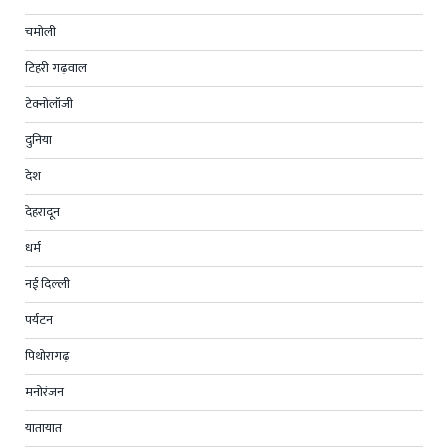
चमोली
टिहरी गढ़वाल
टेक्नोलॉजी
दुनिया
देश
देहरादून
धर्म
नई दिल्ली
पर्यटन
पिथोरागढ़
मनोरंजन
यातायात