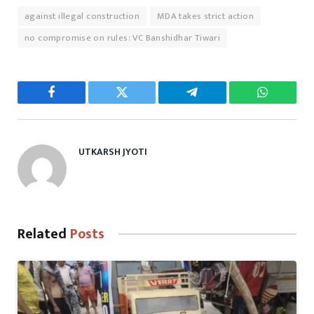
against illegal construction
MDA takes strict action
no compromise on rules: VC Banshidhar Tiwari
Facebook
Twitter
Telegram
WhatsAp
UTKARSH JYOTI
Related
Posts