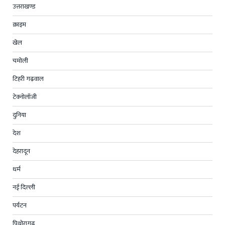
उत्तराखण्ड
क्राइम
खेल
चमोली
टिहरी गढ़वाल
टेक्नोलॉजी
दुनिया
देश
देहरादून
धर्म
नई दिल्ली
पर्यटन
पिथोरागढ़