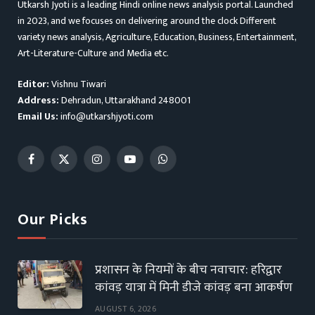
Utkarsh Jyoti is a leading Hindi online news analysis portal. Launched
in 2023, and we focuses on delivering around the clock Different
variety news analysis, Agriculture, Education, Business, Entertainment,
Art-Literature-Culture and Media etc.
Editor:
Vishnu Tiwari
Address:
Dehradun, Uttarakhand 248001
Email Us:
info@utkarshjyoti.com
Facebook
X
Instagram
YouTube
WhatsApp
(Twitter)
Our Picks
प्रशासन के नियमों के बीच नवाचार: हरिद्वार
कांवड़ यात्रा में मिनी डीजे कांवड़ बना आकर्षण
AUGUST 6, 2026