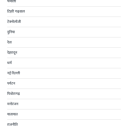
चमोली
टिहरी गढ़वाल
टेक्नोलॉजी
दुनिया
देश
देहरादून
धर्म
नई दिल्ली
पर्यटन
पिथोरागढ़
मनोरंजन
यातायात
राजनीति