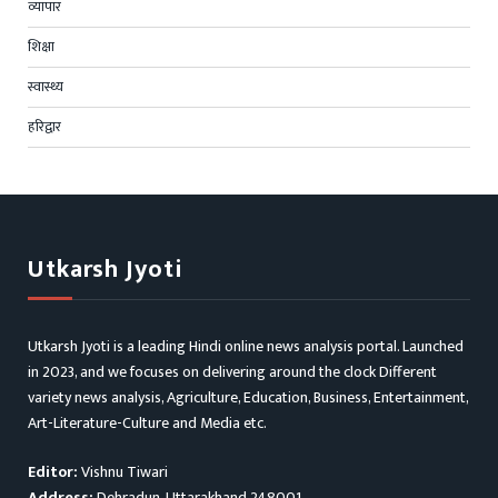
व्यापार
शिक्षा
स्वास्थ्य
हरिद्वार
Utkarsh Jyoti
Utkarsh Jyoti is a leading Hindi online news analysis portal. Launched
in 2023, and we focuses on delivering around the clock Different
variety news analysis, Agriculture, Education, Business, Entertainment,
Art-Literature-Culture and Media etc.
Editor:
Vishnu Tiwari
Address:
Dehradun, Uttarakhand 248001