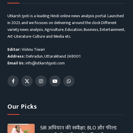
Utkarsh Jyoti is a leading Hindi online news analysis portal. Launched
in 2023, and we focuses on delivering around the clock Different
variety news analysis, Agriculture, Education, Business, Entertainment,
Art-Literature-Culture and Media etc.
Editor:
Vishnu Tiwari
Address:
Dehradun, Uttarakhand 248001
Email Us:
info@utkarshjyoti.com
Facebook
X
Instagram
YouTube
WhatsApp
(Twitter)
Our Picks
SIR अभियान की समीक्षा: BLO और फील्ड