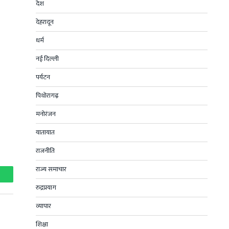
देश
देहरादून
धर्म
नई दिल्ली
पर्यटन
पिथोरागढ़
मनोरंजन
यातायात
राजनीति
राज्य समाचार
hatsApp
रुद्रप्रयाग
व्यापार
शिक्षा