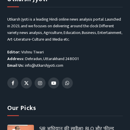
Utkarsh Jyoti is a leading Hindi online news analysis portal. Launched
in 2023, and we focuses on delivering around the clock Different
variety news analysis, Agriculture, Education, Business, Entertainment,
Art-Literature-Culture and Media etc.
Editor:
Vishnu Tiwari
Address:
Dehradun, Uttarakhand 248001
Email Us:
info@utkarshjyoti.com
Facebook
X
Instagram
YouTube
WhatsApp
(Twitter)
Our Picks
SIR अभियान की समीक्षा: BLO और फील्ड