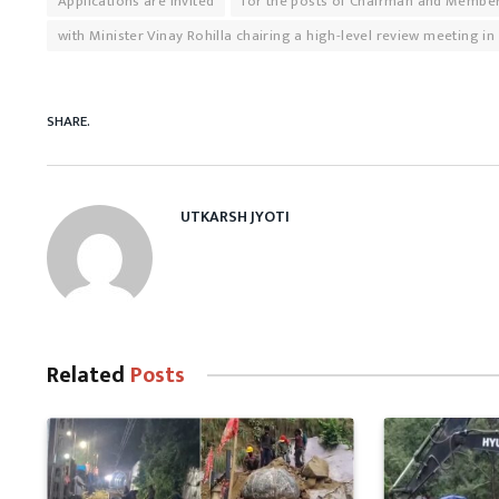
Applications are invited
for the posts of Chairman and Member
with Minister Vinay Rohilla chairing a high-level review meeting in
SHARE.
UTKARSH JYOTI
Related
Posts