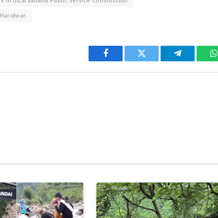
s in Uttarakhand Public Service Commission
 Haridwar.
Facebook
Twitter
Telegram
W