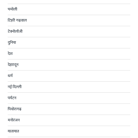
चमोली
टिहरी गढ़वाल
टेक्नोलॉजी
दुनिया
देश
देहरादून
धर्म
नई दिल्ली
पर्यटन
पिथोरागढ़
मनोरंजन
यातायात