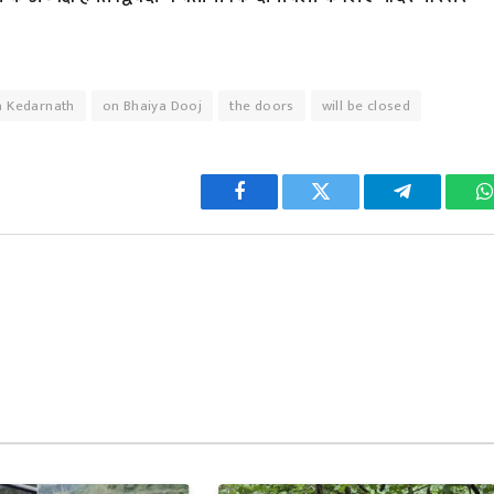
a Kedarnath
on Bhaiya Dooj
the doors
will be closed
Facebook
Twitter
Telegram
W