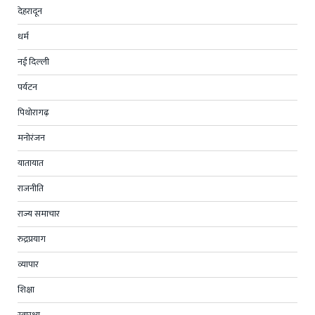
देहरादून
धर्म
नई दिल्ली
पर्यटन
पिथोरागढ़
मनोरंजन
यातायात
राजनीति
राज्य समाचार
रुद्रप्रयाग
व्यापार
शिक्षा
स्वास्थ्य