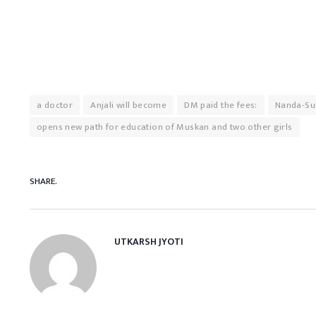
a doctor
Anjali will become
DM paid the fees:
Nanda-Su
opens new path for education of Muskan and two other girls
SHARE.
UTKARSH JYOTI