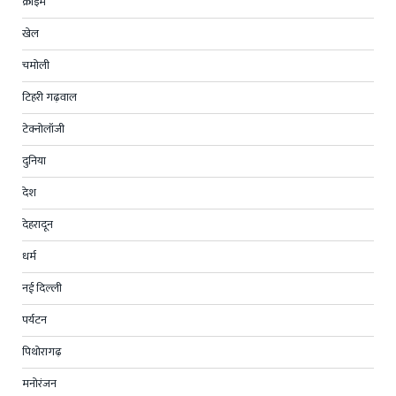
क्राइम
खेल
चमोली
टिहरी गढ़वाल
टेक्नोलॉजी
दुनिया
देश
देहरादून
धर्म
नई दिल्ली
पर्यटन
पिथोरागढ़
मनोरंजन