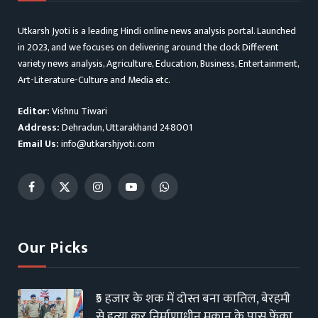
Utkarsh Jyoti is a leading Hindi online news analysis portal. Launched
in 2023, and we focuses on delivering around the clock Different
variety news analysis, Agriculture, Education, Business, Entertainment,
Art-Literature-Culture and Media etc.
Editor:
Vishnu Tiwari
Address:
Dehradun, Uttarakhand 248001
Email Us:
info@utkarshjyoti.com
Facebook
X
Instagram
YouTube
WhatsApp
(Twitter)
Our Picks
₹5 हजार के शक में दोस्त बना कातिल, बेरहमी
से हत्या कर निर्माणाधीन मकान के पास फेंका