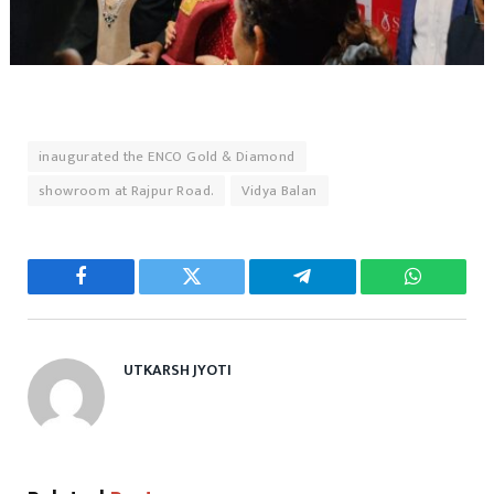
inaugurated the ENCO Gold & Diamond
showroom at Rajpur Road.
Vidya Balan
Facebook
Twitter
Telegram
WhatsAp
UTKARSH JYOTI