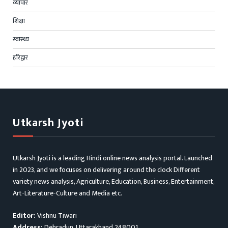
व्यापार
शिक्षा
स्वास्थ्य
हरिद्वार
Utkarsh Jyoti
Utkarsh Jyoti is a leading Hindi online news analysis portal. Launched
in 2023, and we focuses on delivering around the clock Different
variety news analysis, Agriculture, Education, Business, Entertainment,
Art-Literature-Culture and Media etc.
Editor:
Vishnu Tiwari
Address:
Dehradun, Uttarakhand 248001