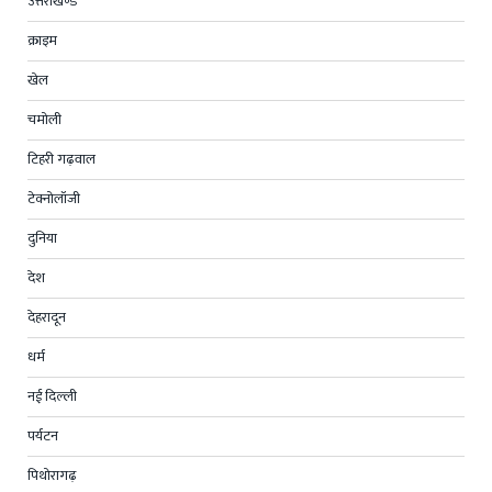
उत्तराखण्ड
क्राइम
खेल
चमोली
टिहरी गढ़वाल
टेक्नोलॉजी
दुनिया
देश
देहरादून
धर्म
नई दिल्ली
पर्यटन
पिथोरागढ़