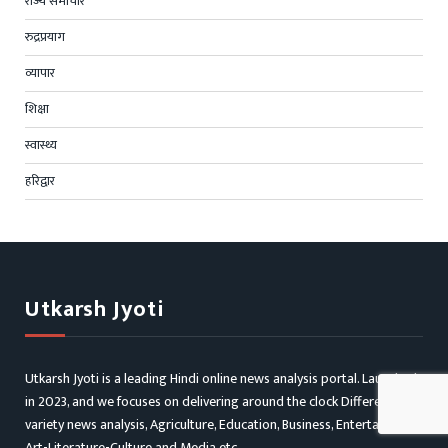
राज्य समाचार
रुद्रप्रयाग
व्यापार
शिक्षा
स्वास्थ्य
हरिद्वार
Utkarsh Jyoti
Utkarsh Jyoti is a leading Hindi online news analysis portal. Launched
in 2023, and we focuses on delivering around the clock Different
variety news analysis, Agriculture, Education, Business, Entertainment,
Art-Literature-Culture and Media etc.