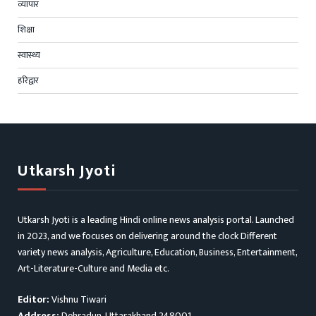
व्यापार
शिक्षा
स्वास्थ्य
हरिद्वार
Utkarsh Jyoti
Utkarsh Jyoti is a leading Hindi online news analysis portal. Launched
in 2023, and we focuses on delivering around the clock Different
variety news analysis, Agriculture, Education, Business, Entertainment,
Art-Literature-Culture and Media etc.
Editor:
Vishnu Tiwari
Address:
Dehradun, Uttarakhand 248001