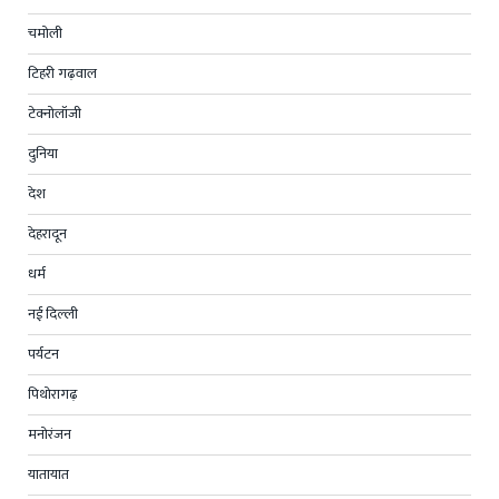
चमोली
टिहरी गढ़वाल
टेक्नोलॉजी
दुनिया
देश
देहरादून
धर्म
नई दिल्ली
पर्यटन
पिथोरागढ़
मनोरंजन
यातायात