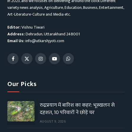
in 2023, and we focuses on delivering around the clock Different
variety news analysis, Agriculture, Education, Business, Entertainment,
Art-Literature-Culture and Media etc.
Editor:
Vishnu Tiwari
Address:
Dehradun, Uttarakhand 248001
Email Us:
info@utkarshjyoti.com
Facebook
X
Instagram
YouTube
WhatsApp
(Twitter)
Our Picks
रुद्रप्रयाग में बारिश का कहर: भूस्खलन से
दहशत, 10 परिवारों ने छोड़े घर
AUGUST 9, 2026