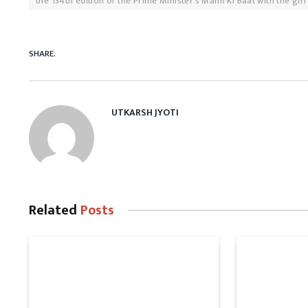
the 134th edition of the Prime Minister's Mann Ki Baat with the girl
SHARE.
UTKARSH JYOTI
Related
Posts