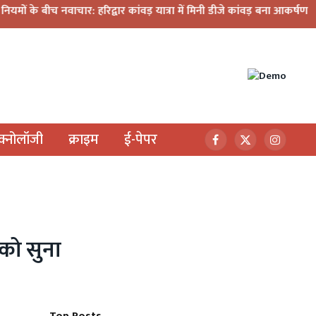
वाचार: हरिद्वार कांवड़ यात्रा में मिनी डीजे कांवड़ बना आकर्षण
धराली आपदा की
ेक्नोलॉजी
क्राइम
ई-पेपर
Facebook
X
Instagr
(Twitter)
 को सुना