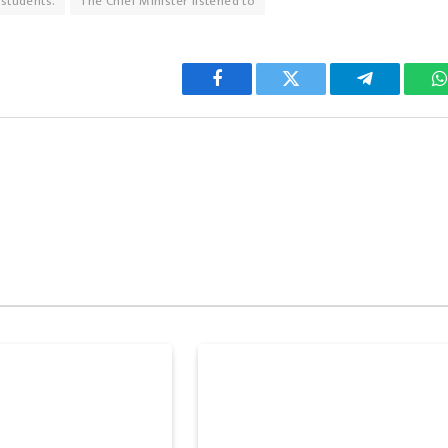
 students.
The Chief Minister listened to
Facebook
Twitter
Telegram
W