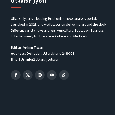
Utkarsh Jyoti
Utkarsh Jyoti is a leading Hindi online news analysis portal.
Launched in 2023, and we focuses on delivering around the clock
Different variety news analysis, Agriculture, Education, Business,
Entertainment, Art-Literature-Culture and Media etc.
Editor:
Vishnu Tiwari
Address:
Dehradun, Uttarakhand 248001
Email Us:
info@utkarshjyoti.com
Facebook
X
Instagram
YouTube
WhatsApp
(Twitter)