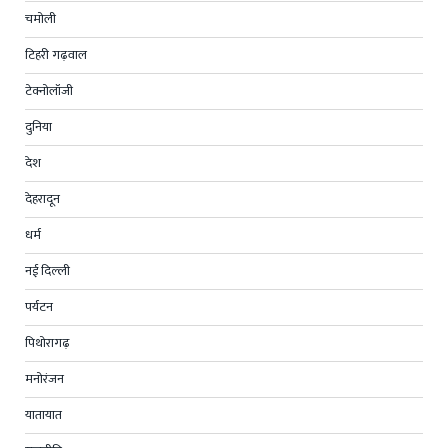
चमोली
टिहरी गढ़वाल
टेक्नोलॉजी
दुनिया
देश
देहरादून
धर्म
नई दिल्ली
पर्यटन
पिथोरागढ़
मनोरंजन
यातायात