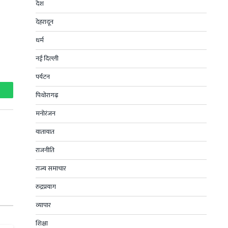
देश
देहरादून
धर्म
नई दिल्ली
पर्यटन
पिथोरागढ़
hatsApp
मनोरंजन
यातायात
राजनीति
राज्य समाचार
रुद्रप्रयाग
व्यापार
शिक्षा