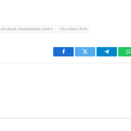
disabled rehabilitation centre
The state's first
Facebook
Twitter
Telegram
W