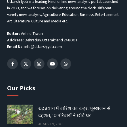
Utkarsh Jyoti is a leading Hindi online news analysis portal. Launched
in 2023, and we focuses on delivering around the clock Different
variety news analysis, Agriculture, Education, Business, Entertainment,
Art-Literature-Culture and Media etc.
Editor:
Vishnu Tiwari
Address:
Dehradun, Uttarakhand 248001
Email Us:
info@utkarshjyoti.com
Facebook
X
Instagram
YouTube
WhatsApp
(Twitter)
Our Picks
रुद्रप्रयाग में बारिश का कहर: भूस्खलन से
दहशत, 10 परिवारों ने छोड़े घर
AUGUST 9, 2026