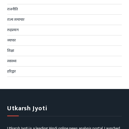
राजनीति
राज्य समाचार
रुद्रप्रयाग
व्यापार
शिक्षा
स्वास्थ्य
हरिद्वार
Utkarsh Jyoti
Utkarsh Jyoti is a leading Hindi online news analysis portal. Launched