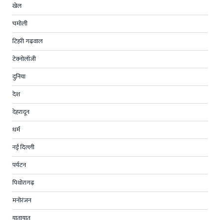
खेल
चमोली
टिहरी गढ़वाल
टेक्नोलॉजी
दुनिया
देश
देहरादून
धर्म
नई दिल्ली
पर्यटन
पिथोरागढ़
मनोरंजन
यातायात