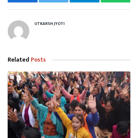
Facebook
Twitter
Telegram
WhatsAp
UTKARSH JYOTI
Related
Posts