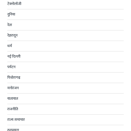
टेक्नोलॉजी
दुनिया
देश
देहरादून
धर्म
नई दिल्ली
पर्यटन
पिथोरागढ़
मनोरंजन
यातायात
राजनीति
राज्य समाचार
रुद्रप्रयाग