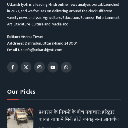
Utkarsh Jyoti is a leading Hindi online news analysis portal. Launched
in 2023, and we focuses on delivering around the clock Different
variety news analysis, Agriculture, Education, Business, Entertainment,
Art-Literature-Culture and Media etc.
Editor:
Vishnu Tiwari
Address:
Dehradun, Uttarakhand 248001
Email Us:
info@utkarshjyoti.com
Facebook
X
Instagram
YouTube
WhatsApp
(Twitter)
Our Picks
प्रशासन के नियमों के बीच नवाचार: हरिद्वार
कांवड़ यात्रा में मिनी डीजे कांवड़ बना आकर्षण
AUGUST 6, 2026