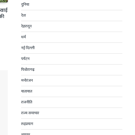
दुनिया
ी खाई
देश
 की
देहरादून
धर्म
नई दिल्ली
पर्यटन
पिथोरागढ़
मनोरंजन
यातायात
राजनीति
राज्य समाचार
रुद्रप्रयाग
व्यापार