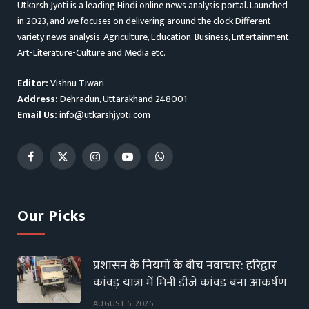
Utkarsh Jyoti is a leading Hindi online news analysis portal. Launched
in 2023, and we focuses on delivering around the clock Different
variety news analysis, Agriculture, Education, Business, Entertainment,
Art-Literature-Culture and Media etc.
Editor:
Vishnu Tiwari
Address:
Dehradun, Uttarakhand 248001
Email Us:
info@utkarshjyoti.com
Facebook
X
Instagram
YouTube
WhatsApp
(Twitter)
Our Picks
प्रशासन के नियमों के बीच नवाचार: हरिद्वार
कांवड़ यात्रा में मिनी डीजे कांवड़ बना आकर्षण
AUGUST 6, 2026