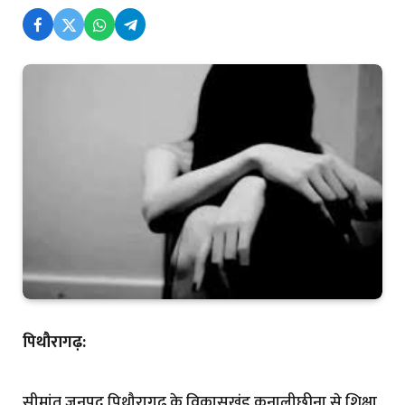
पिथौरागढ़:
सीमांत जनपद पिथौरागढ़ के विकासखंड कनालीछीना से शिक्षा