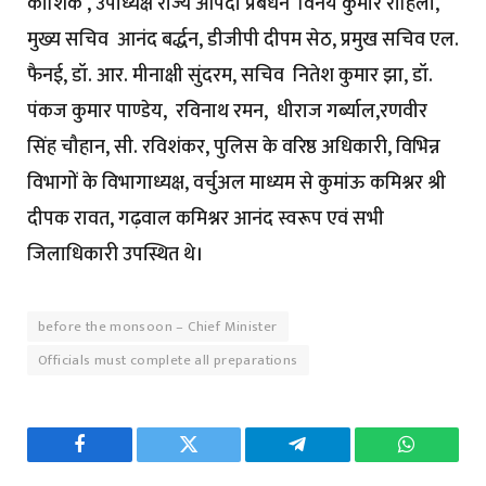
कौशिक , उपाध्यक्ष राज्य आपदा प्रबंधन विनय कुमार रोहिला,
मुख्य सचिव आनंद बर्द्धन, डीजीपी दीपम सेठ, प्रमुख सचिव एल.
फैनई, डॉ. आर. मीनाक्षी सुंदरम, सचिव नितेश कुमार झा, डॉ.
पंकज कुमार पाण्डेय, रविनाथ रमन, धीराज गर्ब्याल,रणवीर
सिंह चौहान, सी. रविशंकर, पुलिस के वरिष्ठ अधिकारी, विभिन्न
विभागों के विभागाध्यक्ष, वर्चुअल माध्यम से कुमांऊ कमिश्नर श्री
दीपक रावत, गढ़वाल कमिश्नर आनंद स्वरूप एवं सभी
जिलाधिकारी उपस्थित थे।
before the monsoon – Chief Minister
Officials must complete all preparations
Facebook
Twitter
Telegram
WhatsAp