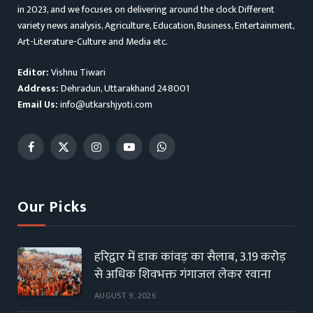
in 2023, and we focuses on delivering around the clock Different
variety news analysis, Agriculture, Education, Business, Entertainment,
Art-Literature-Culture and Media etc.
Editor:
Vishnu Tiwari
Address:
Dehradun, Uttarakhand 248001
Email Us:
info@utkarshjyoti.com
Facebook
X
Instagram
YouTube
WhatsApp
(Twitter)
Our Picks
हरिद्वार में डाक कांवड़ का सैलाब, 3.19 करोड़
से अधिक शिवभक्त गंगाजल लेकर रवाना
AUGUST 9, 2026