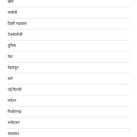
खेल
चमोली
टिहरी गढ़वाल
टेक्नोलॉजी
दुनिया
देश
देहरादून
धर्म
नई दिल्ली
पर्यटन
पिथोरागढ़
मनोरंजन
यातायात