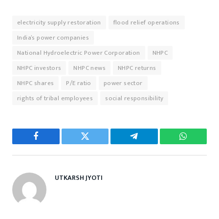
electricity supply restoration
flood relief operations
India’s power companies
National Hydroelectric Power Corporation
NHPC
NHPC investors
NHPC news
NHPC returns
NHPC shares
P/E ratio
power sector
rights of tribal employees
social responsibility
Facebook
Twitter
Telegram
WhatsAp
UTKARSH JYOTI