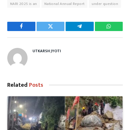
NARI 2025 is an
National Annual Report
under question
Facebook
Twitter
Telegram
WhatsAp
UTKARSH JYOTI
Related
Posts