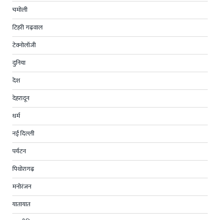
चमोली
टिहरी गढ़वाल
टेक्नोलॉजी
दुनिया
देश
देहरादून
धर्म
नई दिल्ली
पर्यटन
पिथोरागढ़
मनोरंजन
यातायात