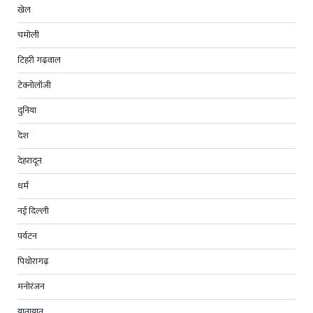
खेल
चमोली
टिहरी गढ़वाल
टेक्नोलॉजी
दुनिया
देश
देहरादून
धर्म
नई दिल्ली
पर्यटन
पिथोरागढ़
मनोरंजन
यातायात