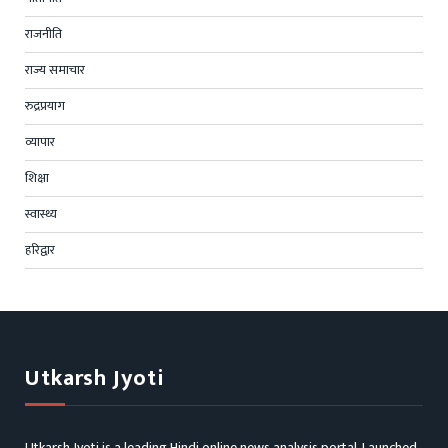
राजनीति
राज्य समाचार
रुद्रप्रयाग
व्यापार
शिक्षा
स्वास्थ्य
हरिद्वार
Utkarsh Jyoti
Utkarsh Jyoti is a leading Hindi online news analysis portal. Launched