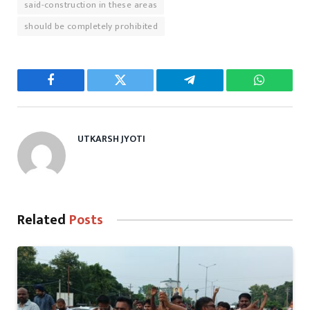
said-construction in these areas
should be completely prohibited
Facebook
Twitter
Telegram
WhatsAp
UTKARSH JYOTI
Related
Posts