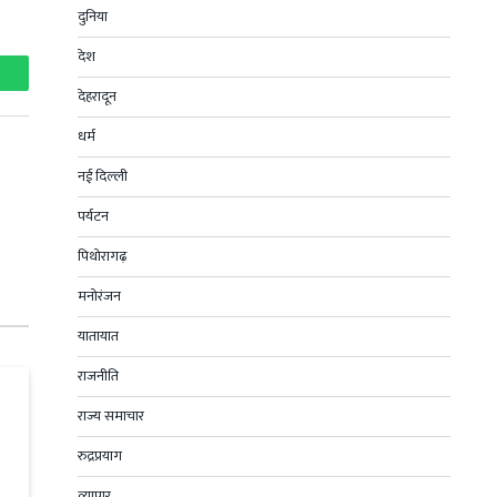
दुनिया
देश
hatsApp
देहरादून
धर्म
नई दिल्ली
पर्यटन
पिथोरागढ़
मनोरंजन
यातायात
राजनीति
राज्य समाचार
रुद्रप्रयाग
व्यापार