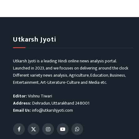
Utkarsh Jyoti
Utkarsh Jyoti is a leading Hindi online news analysis portal.
Launched in 2023, and we focuses on delivering around the clock
Different variety news analysis, Agriculture, Education, Business,
Entertainment, Art-Literature-Culture and Media etc.
Editor:
Vishnu Tiwari
Address:
Dehradun, Uttarakhand 248001
Email Us:
info@utkarshjyoti.com
Facebook
X
Instagram
YouTube
WhatsApp
(Twitter)