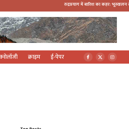
रुद्रप्रयाग में बारिश का कहर: भूस्खलन से दहशत, 10 परिवारों 
ेक्नोलॉजी
क्राइम
ई-पेपर
Facebook
X
Instagr
(Twitter)