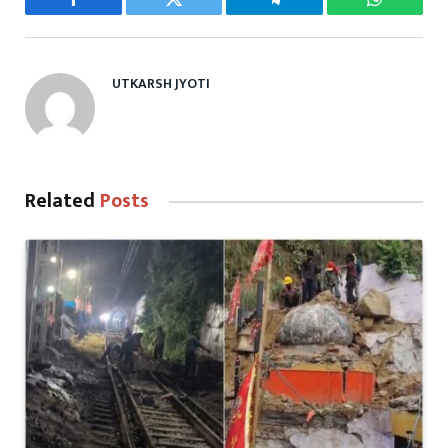
Facebook
Twitter
Telegram
WhatsAp
UTKARSH JYOTI
Related
Posts