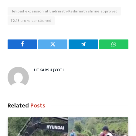
Helipad expansion at Badrinath-Kedarnath shrine approved
₹2.13 crore sanctioned
Facebook
Twitter
Telegram
WhatsAp
UTKARSH JYOTI
Related
Posts