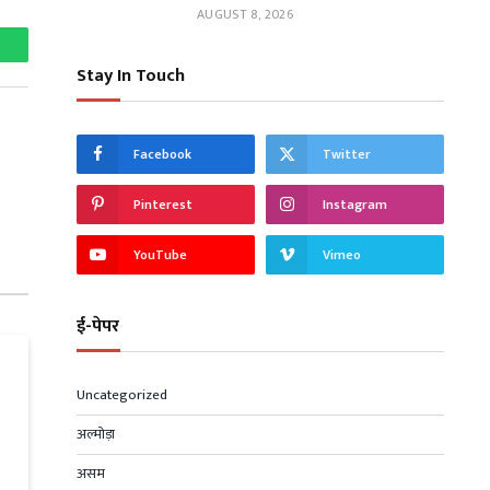
AUGUST 8, 2026
hatsApp
Stay In Touch
Facebook
Twitter
Pinterest
Instagram
YouTube
Vimeo
ई-पेपर
Uncategorized
अल्मोड़ा
असम