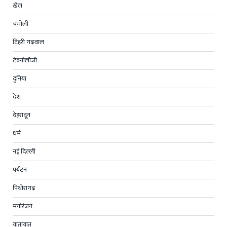
खेल
चमोली
टिहरी गढ़वाल
टेक्नोलॉजी
दुनिया
देश
देहरादून
धर्म
नई दिल्ली
पर्यटन
पिथोरागढ़
मनोरंजन
यातायात