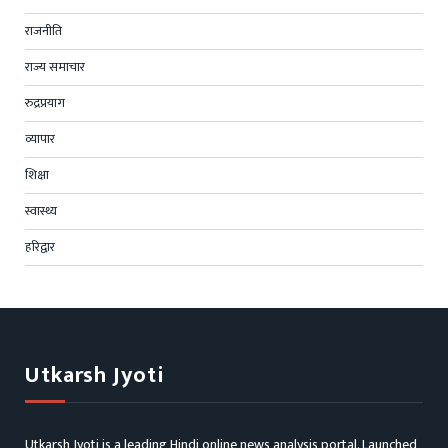
राजनीति
राज्य समाचार
रुद्रप्रयाग
व्यापार
शिक्षा
स्वास्थ्य
हरिद्वार
Utkarsh Jyoti
Utkarsh Jyoti is a leading Hindi online news analysis portal. Launched