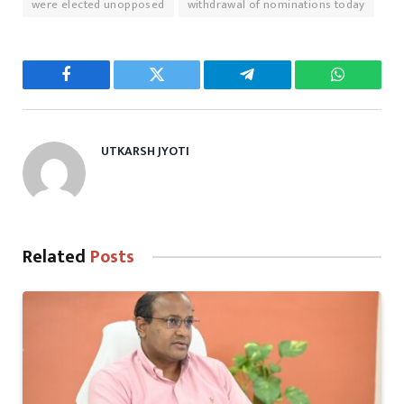
were elected unopposed
withdrawal of nominations today
Facebook
Twitter
Telegram
WhatsAp
UTKARSH JYOTI
Related
Posts