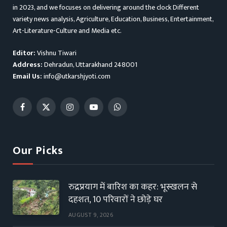
in 2023, and we focuses on delivering around the clock Different
variety news analysis, Agriculture, Education, Business, Entertainment,
Art-Literature-Culture and Media etc.
Editor:
Vishnu Tiwari
Address:
Dehradun, Uttarakhand 248001
Email Us:
info@utkarshjyoti.com
Facebook
X
Instagram
YouTube
WhatsApp
(Twitter)
Our Picks
रुद्रप्रयाग में बारिश का कहर: भूस्खलन से
दहशत, 10 परिवारों ने छोड़े घर
AUGUST 9, 2026