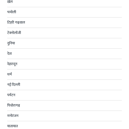
खेल
चमोली
टिहरी गढ़वाल
टेक्नोलॉजी
दुनिया
देश
देहरादून
धर्म
नई दिल्ली
पर्यटन
पिथोरागढ़
मनोरंजन
यातायात