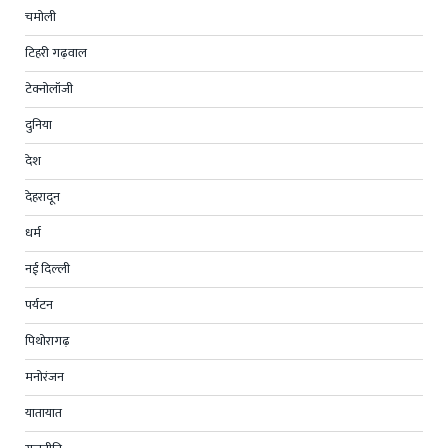
चमोली
टिहरी गढ़वाल
टेक्नोलॉजी
दुनिया
देश
देहरादून
धर्म
नई दिल्ली
पर्यटन
पिथोरागढ़
मनोरंजन
यातायात