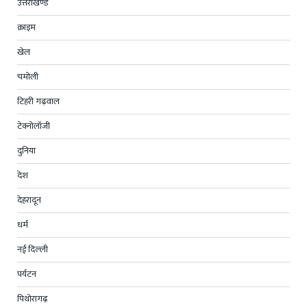
उत्तराखण्ड
क्राइम
खेल
चमोली
टिहरी गढ़वाल
टेक्नोलॉजी
दुनिया
देश
देहरादून
धर्म
नई दिल्ली
पर्यटन
पिथोरागढ़